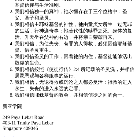
基督信仰与生活准则。
我们相信独一的真神，祂永恒存在于三个位格中：圣
父、圣子和圣灵。
我们相信主耶稣基督的神性，祂由童贞女所生，过无罪
的生活，行神迹奇事；祂替代性的赎罪之死、身体的复
活、升天坐在父神的右边，并将亲自荣耀再来。
我们相信，为使失丧、有罪的人得救，必须因信耶稣基
督、借圣灵重生。
我们相信圣灵的工作，因着祂的内住，基督徒能够活出
敬虔的生命。
我们相信按照《使徒行传》2:4 所记载的圣灵洗，并相信
属灵恩赐与各样服事的运行。
我们相信，无论得救或沉沦之人都必复活：得救的进入
永生，失丧的进入永远的定罪。
我们相信耶稣基督的教会，并相信信徒之间的合一。
新亚学院
249 Paya Lebar Road
#03-11 Trinity Paya Lebar
Singapore 409046