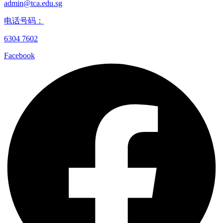
admin@tca.edu.sg
电话号码：
6304 7602
Facebook