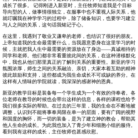
成长了很多。 记得刚进⼊新亚时，主任牧师知道我是个⽬标
导向型的⼈，做事情很独⽴，在服事中也不重视⼈际关系，他
就叮嘱我在神学学习的过程中，除了储备知识，也要学习建⽴
与⼈之间的关系，这句话我铭记于⼼。
在这⾥，我遇到了敬业⼜谦卑的⽼师，也结识了很好的朋友。
上帝知道我的⽣命最需要什么，当我愿意委⾝在这⾥学习的时
候，主就把我⼈⽣中最需要的资源放在了⾝边——真诚相待的
同学和⽼师。他们都⾮常看重彼此间的关系，在这种潜移默化
中，我也从他们那⾥真正的了解到关系的重要性。新亚的学习
氛围浓厚，师⽣之间的关系融洽、亲切，⼤家本着互助的精神
彼此⿎励和⽀持，这些都成为我⽣命成⻓不可或缺的养分。在
这样有⼈情味的学院就读，我深深的感谢神的恩典。
新亚的教学⽬标是装备每⼀个学⽣成为⼀个有效的侍奉者。各
位⽼师在教导的时候也会带出这样的信息，各样的课程也给予
我们很多实际的帮助。在过去的三年⾥，我的⽣命在不断地被
调整，认识到不能将事奉局限在单⼀的层⾯，要有⼴阔的视野
和国度的胸怀，⽽⼀切的装备，是为了建⽴神的教会，帮助其
他⼈⽣命的成⻓。为此我也加⼊了⻘少年和细胞⼩组的服侍。
看到我有这样的成⻓，主任牧师也甚感欣慰。