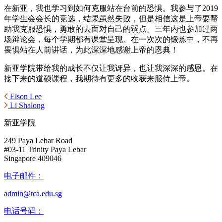
在新亚，我也学习到如何克服站在台前的恐惧。我参与了2019
年学⽣会会⻓的竞选，结果虽然失败，但是相信这是上帝要帮
助我克服恐惧，勇敢的去⾯对⾃⼰的弱点。三年内也参加过两
场辩论会，每个学期都有课堂呈现。在⼀次次的锻炼中，不再
畏惧站在⼈前讲话，为此深深地感谢上帝的恩典！
新亚学院带给我的成⻓不仅让我讶异，也让我深深的感恩。在
接下来的道硕课程，我期待有更多的收获来服侍上帝。
Elson Lee
Li Shalong
新亚学院
249 Paya Lebar Road
#03-11 Trinity Paya Lebar
Singapore 409046
电子邮件：
admin@tca.edu.sg
电话号码：