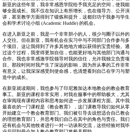
新亚的这些年里，我非常感恩学院给予我充足的空间，使我能
够全面成长。我不仅在知识上有所增长，也在领导力、公开演
讲，甚至教学方面得到了锻炼和提升，这都归功于我参与学生
会和学术讨论小组 (Academic Huddle) 的机会。
在进入新亚之前，我是一个非常胆小的人，很少与圈子以外的
人交往。但在新亚，我有机会在实习中与不同部门合作参与多
个项目。这让我得到了许多其他地方难以获得的宝贵经验。通
过这个过程，我变得更加自信，也能更好地与其他部门沟通与
合作。我也非常感激学院领导对我的信任，允许我独立负责项
目。那段时间对我产生了深远的影响，因为所从事的工作非常
有意义，让我深深感受到使命感，也清楚看到自己在学习与塑
造中的成长。
在新亚就读期间，我也参与了印尼雅加达本地教会的教会教育
事工。新亚的课程非常实用，对我在服事中的帮助极大，尤其
在审阅现有课程内容和思考如何进一步发展课程方面。其中我
最喜欢的一门课程是《教会教育》，这门课教导我们如何从零
开始建立一个教会教育部门。我们被引导去设想适合自己教会
的理想教育部门，并思考我们自己在其中的角色与责任。我们
还有机会与其他牧者进行一对一访谈和交流，这些经验对我毕
业后回到母会加入教会教育部门将极具帮助。